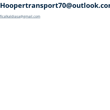
Hoopertransport70@outlook.c
Post
ficalkaldiasa@gmail.com
navigation