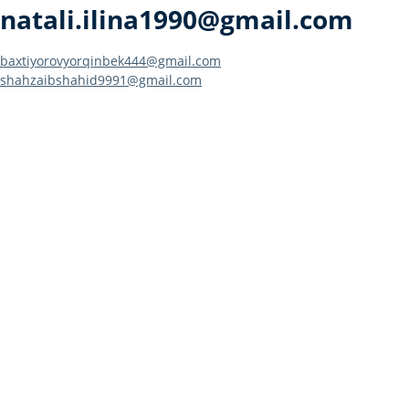
natali.ilina1990@gmail.com
Навигация
baxtiyorovyorqinbek444@gmail.com
shahzaibshahid9991@gmail.com
по
записям