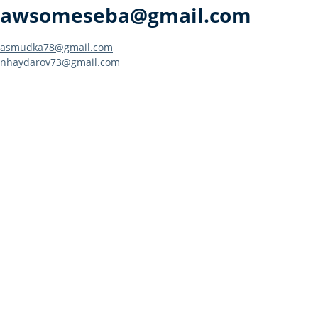
awsomeseba@gmail.com
Навигация
asmudka78@gmail.com
nhaydarov73@gmail.com
по
записям