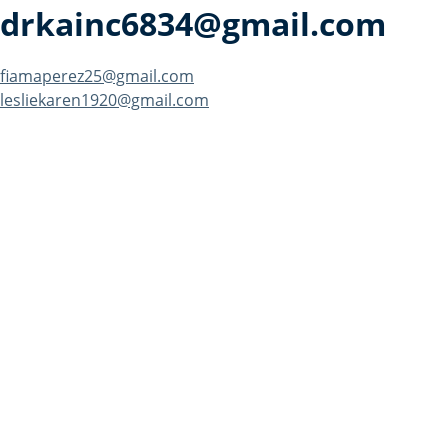
drkainc6834@gmail.com
Navegación
fiamaperez25@gmail.com
lesliekaren1920@gmail.com
de
entradas