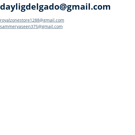
dayligdelgado@gmail.com
Navegación
royalzonestore1288@gmail.com
sammeryaseen375@gmail.com
de
entradas